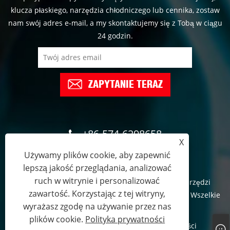
klucza płaskiego, narzędzia chłodniczego lub cennika, zostaw
nam swój adres e-mail, a my skontaktujemy się z Tobą w ciągu
24 godzin.
ZAPYTANIE TERAZ
+86-574-6298658
X
Używamy plików cookie, aby zapewnić
tracy@sakertools.com
lepszą jakość przeglądania, analizować
ruch w witrynie i personalizować
Prawa autorskie © 2022 Yuyao Jindun Fabryka Narzędzi
zawartość. Korzystając z tej witryny,
Specjalnych - Klucz oczkowy, Narzędzie Chłodnicze - Wszelkie
wyrażasz zgodę na używanie przez nas
prawa zastrzeżone.
plików cookie.
Polityka prywatności
Links
Sitemap
RSS
XML
Polityka prywatności